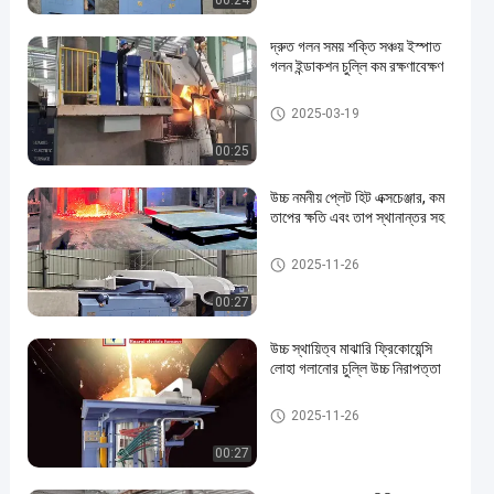
00:24
দ্রুত গলন সময় শক্তি সঞ্চয় ইস্পাত
গলন ইন্ডাকশন চুল্লি কম রক্ষণাবেক্ষণ
ইস্পাত গলানোর চুলা
2025-03-19
00:25
উচ্চ নমনীয় প্লেট হিট এক্সচেঞ্জার, কম
তাপের ক্ষতি এবং তাপ স্থানান্তর সহ
লোহা গলানোর চুলা
2025-11-26
00:27
উচ্চ স্থায়িত্ব মাঝারি ফ্রিকোয়েন্সি
লোহা গলানোর চুল্লি উচ্চ নিরাপত্তা
লোহা গলানোর চুলা
2025-11-26
00:27