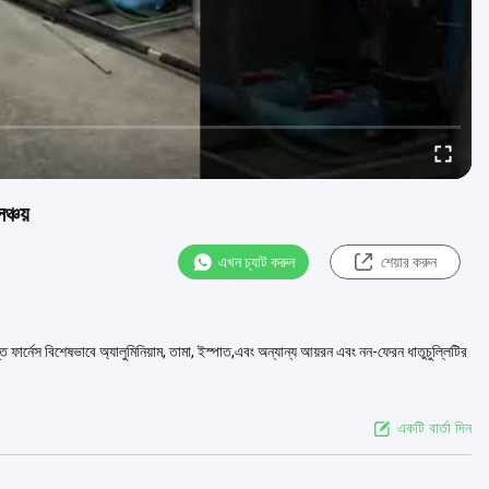
ঞ্চয়
এখন চ্যাট করুন
শেয়ার করুন
্রান্ত ফার্নেস বিশেষভাবে অ্যালুমিনিয়াম, তামা, ইস্পাত,এবং অন্যান্য আয়রন এবং নন-ফেরন ধাতুচুল্লিটির
একটি বার্তা দিন