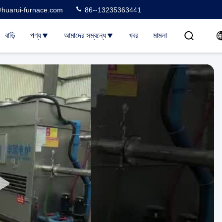
huarui-furnace.com
86--13235363441
বাড়ি
পণ্য
আমাদের সম্বন্ধে
খবর
মামলা