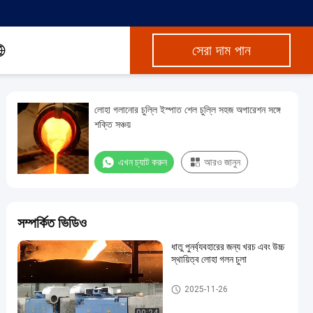
সেরা দাম পান
লোহা গলানোর চুল্লি ইস্পাত শেল চুল্লি সহজ অপারেশন সঙ্গে
শক্তি সঞ্চয়
এখন চ্যাট করুন
আরও জানুন
সম্পর্কিত ভিডিও
ধাতু পুনর্ব্যবহারের জন্য খরচ এবং উচ্চ
স্থায়িত্ব লোহা গলন চুলা
লোহা গলানোর চুলা
2025-11-26