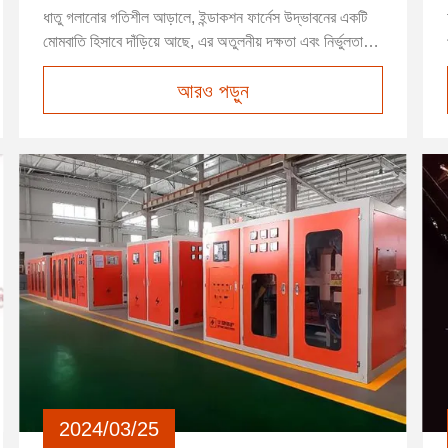
ধাতু গলানোর গতিশীল আড়ালে, ইন্ডাকশন ফার্নেস উদ্ভাবনের একটি
মোমবাতি হিসাবে দাঁড়িয়ে আছে, এর অতুলনীয় দক্ষতা এবং নির্ভুলতার
সাথে শিল্পের মানকে নতুনভাবে সংজ্ঞায়িত করে।এই বিপ্লবের
আরও পড়ুন
অগ্রভাগে রয়েছে হুয়ারুই ফার্নেস।, ইস্পাত গলন চুলা এবং ইন্ডাকশন
চুলা পাওয়ার সাপ্লাই সমাধানের ক্ষেত্রে বিশিষ্ট নেতা।আসুন ই...
2024/03/25