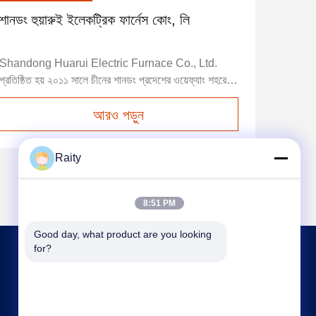
শানডং হুয়ারুই ইলেকট্রিক ফার্নেস কোং, লি
Shandong Huarui Electric Furnace Co., Ltd.
প্রতিষ্ঠিত হয় ২০১১ সালে চীনের শানডং প্রদেশের ওয়েফ্যাং শহরে,
এটি কিংডাও বন্দরের খুব কাছে,আমরা মাঝারি ফ্রিকোয়েন্সি পাওয়ার
আরও পড়ুন
সাপ্লাই সঙ্গে আনয়ন গলন চুলা সিস্টেম বিশেষজ্ঞ, গলন চুলা এবং
শীতল সিস্টেম ইত্যাদি সমস্ত পণ্য সর্বশেষ আন্তর্জাতিক প্রযুক্তি
গ্রহণ। উন্ন...
Raity
8:51 PM
Good day, what product are you looking 
for?
আমাদের সাথে যোগাযোগ
sales@huarui-furnace.com