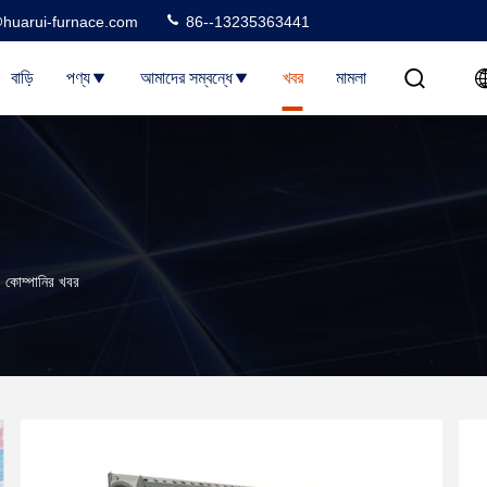
huarui-furnace.com
86--13235363441
বাড়ি
পণ্য
আমাদের সম্বন্ধে
খবর
মামলা
োম্পানির খবর