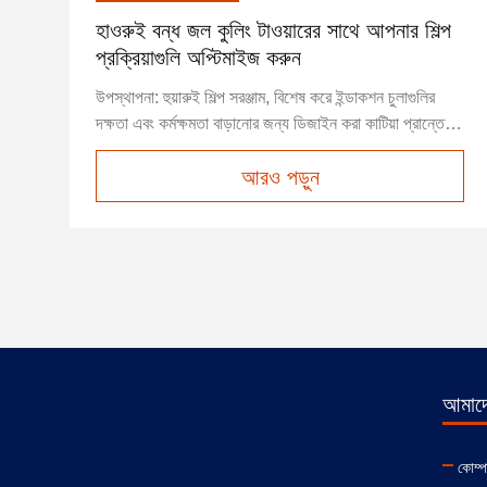
হাওরুই বন্ধ জল কুলিং টাওয়ারের সাথে আপনার শিল্প
প্রক্রিয়াগুলি অপ্টিমাইজ করুন
উপস্থাপনা: হুয়ারুই শিল্প সরঞ্জাম, বিশেষ করে ইন্ডাকশন চুলাগুলির
দক্ষতা এবং কর্মক্ষমতা বাড়ানোর জন্য ডিজাইন করা কাটিয়া প্রান্তের
বন্ধ জল শীতল টাওয়ারগুলি উপস্থাপন করে।শিল্পের একটি বিশ্বস্ত
আরও পড়ুন
ব্র্যান্ড হিসেবে, হুয়ারুই আমাদের গ্রাহকদের বিভিন্ন চাহিদা মেটাতে
উদ্ভাবনী সমাধান প্রদানের জন্য নিবেদিত। আমাদে...
আমাদের
কোম্প