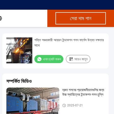
সেরা দাম পান
শক্তি সঞ্চয়কারী আয়রন ইন্ডাকশন গলন ফার্নেস উন্নত দক্ষতার
সাথে
এখন চ্যাট করুন
আরও জানুন
সম্পর্কিত ভিডিও
দ্রুত গলনের প্রয়োজনীয়তাগুলির জন্য
উচ্চ স্থায়িত্বের ইন্ডাকশন গলন চুল্লি
আবেশন গলিত চুল্লি
2025-07-21