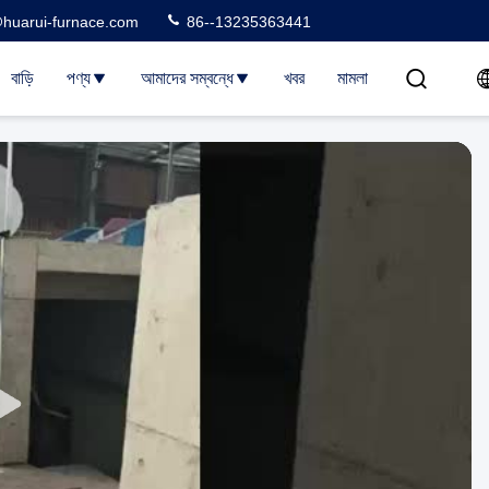
huarui-furnace.com
86--13235363441
বাড়ি
পণ্য
আমাদের সম্বন্ধে
খবর
মামলা