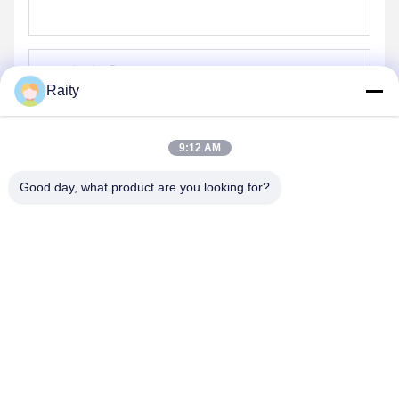
Raity
পাঠান
9:12 AM
Good day, what product are you looking for?
SHANDONG HUARUI ELECTRIC FURNACE
CO., LTD.
sales@huarui-furnace.com
86--13235363441