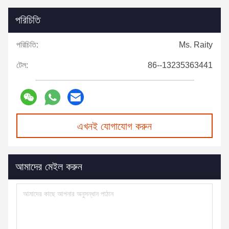
পরিচিতি
পরিচিতি:
Ms. Raity
টেল:
86--13235363441
এখনই যোগাযোগ করুন
আমাদের মেইল করুন