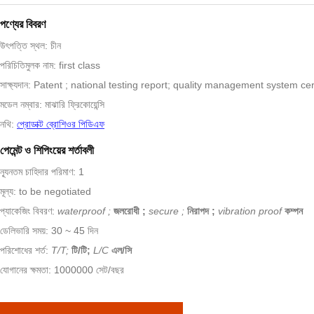
পণ্যের বিবরণ
উৎপত্তি স্থল: চীন
পরিচিতিমুলক নাম: first class
সাক্ষ্যদান: Patent ; national testing report; quality management system cer
মডেল নম্বার: মাঝারি ফ্রিকোয়েন্সি
নথি:
প্রোডাক্ট ব্রোশিওর পিডিএফ
পেমেন্ট ও শিপিংয়ের শর্তাবলী
ন্যূনতম চাহিদার পরিমাণ: 1
মূল্য: to be negotiated
প্যাকেজিং বিবরণ:
waterproof ;
জলরোধী ;
secure ;
নিরাপদ ;
vibration proof
কম্পন
ডেলিভারি সময়: 30 ~ 45 দিন
পরিশোধের শর্ত:
T/T;
টি/টি;
L/C
এল/সি
যোগানের ক্ষমতা: 1000000 সেট/বছর