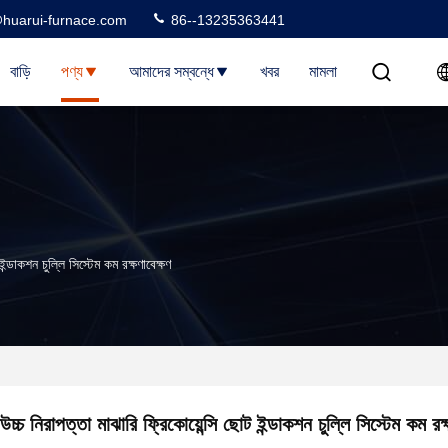
huarui-furnace.com
86--13235363441
বাড়ি
পণ্য
আমাদের সম্বন্ধে
খবর
মামলা
ইন্ডাকশন চুল্লি সিস্টেম কম রক্ষণাবেক্ষণ
উচ্চ নিরাপত্তা মাঝারি ফ্রিকোয়েন্সি ছোট ইন্ডাকশন চুল্লি সিস্টেম কম রক্