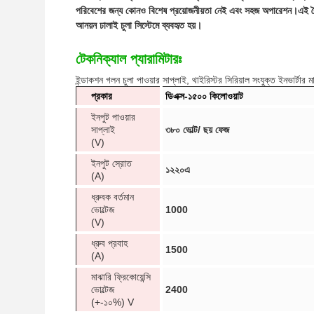
পরিবেশের জন্য কোনও বিশেষ প্রয়োজনীয়তা নেই এবং সহজ অপারেশন।এই বৈশি
আনয়ন ঢালাই চুলা সিস্টেমে ব্যবহৃত হয়।
টেকনিক্যাল প্যারামিটারঃ
ইন্ডাকশন গলন চুলা পাওয়ার সাপ্লাই, থাইরিস্টর সিরিয়াল সংযুক্ত ইনভার্টার মা
প্রকার
ডিএক্স-১৫০০ কিলোওয়াট
ইনপুট পাওয়ার
সাপ্লাই
৩৮০ ভোল্ট/ ছয় ফেজ
(V)
ইনপুট স্রোত
১২২০এ
(A)
ধ্রুবক বর্তমান
ভোল্টেজ
1000
(V)
ধ্রুব প্রবাহ
1500
(A)
মাঝারি ফ্রিকোয়েন্সি
ভোল্টেজ
2400
(+-১০%) V