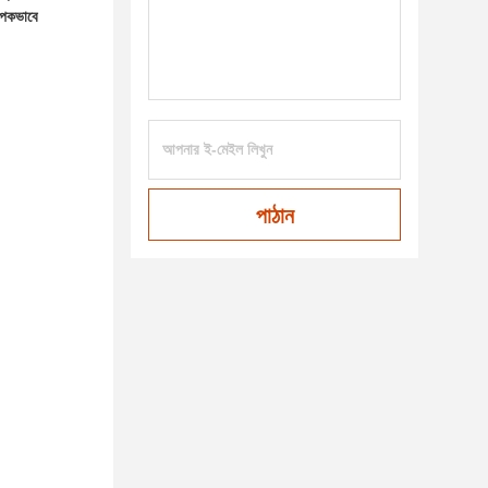
াপকভাবে
পাঠান