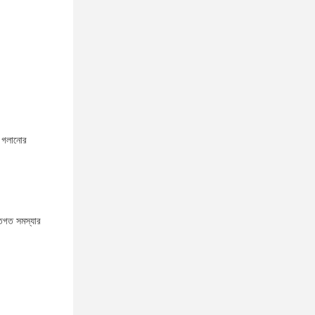
ু গলানোর
তিগত সমস্যার