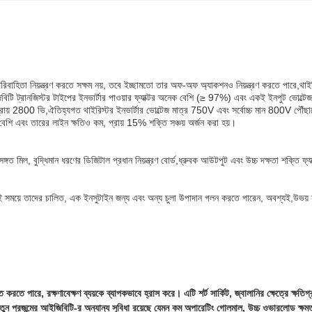
রিবাহিতা নিয়ন্ত্রণ করতে সক্ষম নয়, তবে ইচ্ছামতো তার অফ-অফ অ্যাকশনও নিয়ন্ত্রণ করতে পারে,থাই
বিটি ট্রানজিস্টর টাইপের ইনভার্টার পাওয়ার ফ্যাক্টর অনেক বেশি (≥ 97%) এবং একই ইনপুট ভোল্ট
্রায় 2800 ভি,ঐতিহ্যগত থাইরিস্টর ইনভার্টার ভোল্টেজ মাত্র 750V এবং সর্বোচ্চ মান 800V পৌঁছা
বেশি এবং তারের লাইন ক্ষতিও কম, প্রায় 15% শক্তি সঞ্চয় অর্জন করা হয়।
্গত মিল, বুদ্ধিমান ধরণের ডিজিটাল প্রধান নিয়ন্ত্রণ বোর্ড,ধ্রুবক আউটপুট এবং উচ্চ দক্ষতা শক্তি ফ্যা
 একই সময়ে তাদের চালিত, এক ইনসুটাইন জন্য এবং অন্য চুলা উপাদান গলন করতে পারেন, অবশ্যই,উভয় 
 করতে পারে, রক্ষণাবেক্ষণ ব্যয়কে ব্যাপকভাবে হ্রাস করে। এটি শর্ট সার্কিট, জ্বালানির ক্ষেত্রে ক্ষতিগ
তুন প্রজন্মের আইজিবিটি-র অন্যান্য সুবিধা রয়েছে যেমন কম অপারেটিং গোলমাল, উচ্চ ওভারলোড ক্ষম