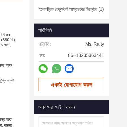
ইলেকট্রিক রেফ্র্যাক্টরি আস্তরণের ভিব্রেটর
(1)
পরিচিতি
রিস্টরকে
েজ (380 ভি)
পরিচিতি:
Ms. Raity
তে পারে,
টেল:
86--13235363441
ক্টর দ্রুত
চুল্লি একই
এখনই যোগাযোগ করুন
আমাদের মেইল করুন
্রস্ত হতে
তা, কাজের