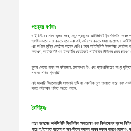
পণ্যের বর্ণনাঃ
থাইরিস্টরের সাথে তুলনা করে, নতুন প্রজন্মের আইজিবিটি ট্রানজিস্টর কেবল প
প্যাসিভভাবে বন্ধ করতে হবে এবং এই কর্ম শেষ করতে সময় প্রয়োজন. আইজি
এর অধীনে চুল্লি ভোল্টেজ অনেক বেশি। তবে আইজিবিটি ইনভার্টার ভোল্টেজ প
অতএব, আইজিবিটি এর ইনভার্টার ভোল্টেজটি থাইরিস্টর টাইপের চেয়ে চারগুণ 
চুলার শেলের জন্য ঘন কাঁচামাল, ইন্ডাকশন রিং এবং ক্যাপাসিটরের মধ্যে যুক্তিসঙ
গলনের গতির গ্যারান্টি.
এই মাঝারি ফ্রিকোয়েন্সি সাপ্লাই দুটি বা একাধিক চুলা চালাতে পারে এবং
সময়ে কাঁচামাল গলিত করতে পারেন.
বৈশিষ্ট্যঃ
নতুন প্রজন্মের আইজিবিটি স্থিতিশীল অপারেশন এবং নির্ভরযোগ্য সুরক্ষা নিশ্চিত
পারে না,ইস্পাত প্রবেশ বা জল-শীতল ক্যাবল ভাঙ্গন জ্বলন কারণেএছাড়াও, ন