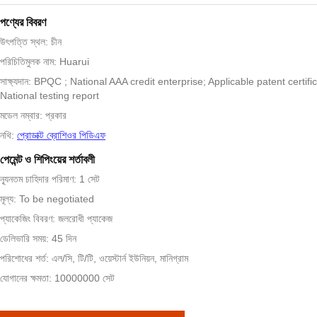
পণ্যের বিবরণ
উৎপত্তি স্থল: চীন
পরিচিতিমুলক নাম: Huarui
সাক্ষ্যদান: BPQC ; National AAA credit enterprise; Applicable patent certifi
National testing report
মডেল নম্বার: প্রকার
নথি:
প্রোডাক্ট ব্রোশিওর পিডিএফ
পেমেন্ট ও শিপিংয়ের শর্তাবলী
ন্যূনতম চাহিদার পরিমাণ: 1 সেট
মূল্য: To be negotiated
প্যাকেজিং বিবরণ: জলরোধী প্যাকেজ
ডেলিভারি সময়: 45 দিন
পরিশোধের শর্ত: এল/সি, টি/টি, ওয়েস্টার্ন ইউনিয়ন, মানিগ্রাম
যোগানের ক্ষমতা: 10000000 সেট