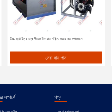
উচ্চ স্থায়িত্ব বন্ধ শীতল টাওয়ার শক্তি সঞ্চয় কম গোলমাল
সেরা দাম পান
 সম্পর্কে
পণ্য
ানির প্রোফাইল
লোহা গলানোর চুলা