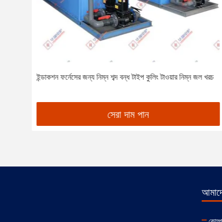
লা
ইন্ডাকশন ফর্নেসের জন্য নিম্ন শব্দ বন্ধ টাইপ কুলিং টাওয়ার নিম্ন জল খরচ
সেরা দাম পান
আমাদের
কোম্প