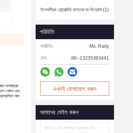
ইলেকট্রিক রেফ্র্যাক্টরি আস্তরণের ভিব্রেটর
(1)
পরিচিতি
পরিচিতি:
Ms. Raity
টেল:
86--13235363441
 জল তাপমাত্রা
এখনই যোগাযোগ করুন
s তাপ শোষণ এবং
ে রোলগুলিতে জল
আমাদের মেইল করুন