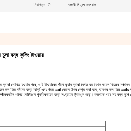
নিরাপত্তা 7:
জরুরী বিদ্যুৎ সরবরাহ
 চুলা বন্ধ কুলিং টাওয়ার
 দ্বারা শোষিত হওয়ার পরে, এটি টাওয়ারের শীর্ষে ভ্যান দ্বারা নির্গত হয়।যখন কয়েল ভিতরে সঞ্চালন
হবে, জল জল ফিল্ম গঠনের জন্য আর্দ্র এবং গরম coil দেয়াল উপর স্প্রে করা হবে, তারপর জল ফিল্ম coil
ীভবনহীন পানির ফোঁটাগুলি পুনর্ব্যবহারের জন্য সংগ্রহের ট্যাঙ্কে পড়ে। কমপক্ষে খরচ সহ বন্ধ লুপ