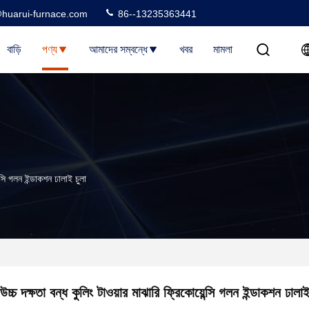
huarui-furnace.com
86--13235363441
বাড়ি
পণ্য
আমাদের সম্বন্ধে
খবর
মামলা
ন্সি গলন ইন্ডাকশন ঢালাই চুলা
উচ্চ দক্ষতা বন্ধ কুলিং টাওয়ার মাঝারি ফ্রিকোয়েন্সি গলন ইন্ডাকশন ঢালাই