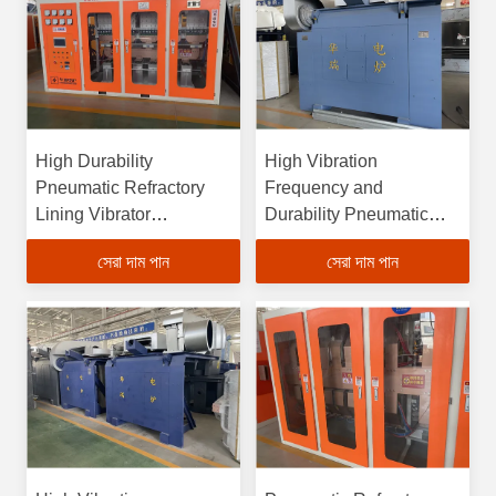
High Durability
High Vibration
Pneumatic Refractory
Frequency and
Lining Vibrator
Durability Pneumatic
Adjustable and High
Refractory Lining
সেরা দাম পান
সেরা দাম পান
Temperature Resistant
Vibrator for
Materials
Customizable Needs