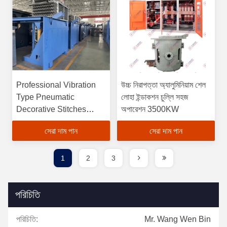
Professional Vibration
উচ্চ নিরাপত্তা অ্যালুমিনিয়াম শেল
Type Pneumatic
লোহা ইন্ডাকশন চুল্লি সহজ
Decorative Stitches
অপারেশন 3500KW
Sewing Machine for
সেরা দাম পান
সেরা দাম পান
High Temperature
Resistant Materials
1
2
3
পরিচিতি
পরিচিতি:
Mr. Wang Wen Bin