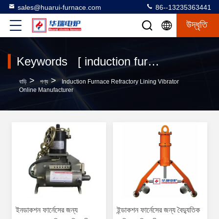
sales@huarui-furnace.com
86--13235363441
উদ্ধৃতি
Keywords [ induction furnace refractory lining vibrator ] Match 36 পণ্য
>
>
বাড়ি
পণ্য
Induction Furnace Refractory Lining Vibrator
Online Manufacturer
ইনডাকশন ফার্নেসের জন্য
ইন্ডাকশন ফার্নেসের জন্য বৈদ্যুতিক