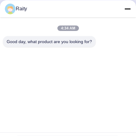
Raity
পাঠান
4:34 AM
Good day, what product are you looking for?
SHANDONG HUARUI ELECTRIC FURNACE
CO., LTD.
sales@huarui-furnace.com
86--13235363441
মাউন্ট তাইশান স্ট্রিট, অ্যানকিউ অর্থনৈতিক উন্নয়ন অঞ্চল, ওয়েফাং, শানডং, চীন