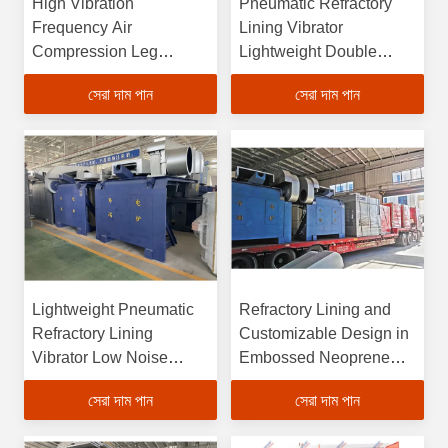
High Vibration
Pneumatic Refractory
Frequency Air
Lining Vibrator
Compression Leg
Lightweight Double
Massager Pneumatic
Acting Pneumatic
সেরা দাম পান
সেরা দাম পান
Refractory Lining
Actuator for Smooth and
Vibrator and Vibration
Precise Control
Therapy
Lightweight Pneumatic
Refractory Lining and
Refractory Lining
Customizable Design in
Vibrator Low Noise
Embossed Neoprene
Level Pneumatic
Fabric
সেরা দাম পান
সেরা দাম পান
Vibration Type