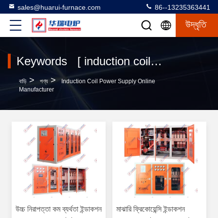
sales@huarui-furnace.com
86--13235363441
উদ্ধৃতি
Keywords [ induction coil power supply ] Match 48 পণ্য
>
>
বাড়ি
পণ্য
Induction Coil Power Supply Online
Manufacturer
উচ্চ নিরাপত্তা কম ব্যর্থতা ইন্ডাকশন
মাঝারি ফ্রিকোয়েন্সি ইন্ডাকশন